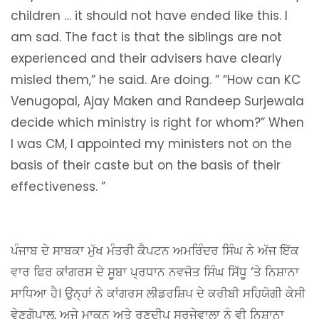
children … it should not have ended like this. I
am sad. The fact is that the siblings are not
experienced and their advisers have clearly
misled them,” he said. Are doing. ” “How can KC
Venugopal, Ajay Maken and Randeep Surjewala
decide which ministry is right for whom?” When
I was CM, I appointed my ministers not on the
basis of their caste but on the basis of their
effectiveness. ”
ਪੰਜਾਬ ਦੇ ਸਾਬਕਾ ਮੁੱਖ ਮੰਤਰੀ ਕੈਪਟਨ ਅਮਰਿੰਦਰ ਸਿੰਘ ਨੇ ਅੱਜ ਇੱਕ
ਵਾਰ ਫਿਰ ਕਾਂਗਰਸ ਦੇ ਸੂਬਾ ਪ੍ਰਧਾਨ ਨਵਜੋਤ ਸਿੰਘ ਸਿੱਧੂ ‘ਤੇ ਨਿਸ਼ਾਨਾ
ਸਾਧਿਆ ਹੈ। ਉਨ੍ਹਾਂ ਨੇ ਕਾਂਗਰਸ ਲੀਡਰਸ਼ਿਪ ਦੇ ਕਰੀਬੀ ਸਹਿਯੋਗੀ ਕੇਸੀ
ਵੇਣੂਗੋਪਾਲ, ਅਜੇ ਮਾਕਨ ਅਤੇ ਰਣਦੀਪ ਸੁਰਜੇਵਾਲਾ ਨੂੰ ਵੀ ਨਿਸ਼ਾਨਾ