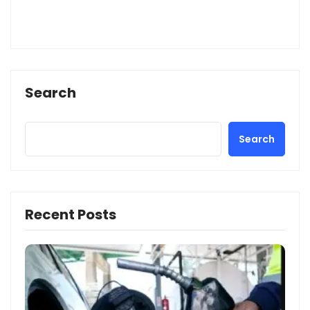
Search
Search
Recent Posts