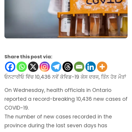
Share this post via:
ਓਨਟਾਰੀਓ ਵਿੱਚ 10,436 ਨਵੇਂ ਕੋਵਿਡ-19 ਕੇਸ ਦਰਜ, ਤਿੰਨ ਹੋਰ ਮੌਤਾਂ
On Wednesday, health officials in Ontario
reported a record-breaking 10,436 new cases of
COVID-19.
The number of new cases recorded in the
province during the last seven days has