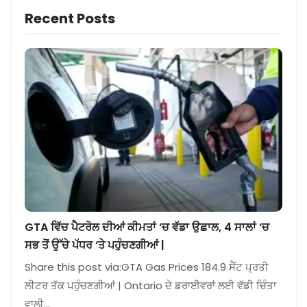
Recent Posts
GTA ਵਿੱਚ ਪੈਟਰੋਲ ਦੀਆਂ ਕੀਮਤਾਂ ‘ਚ ਵੱਡਾ ਉਛਾਲ, 4 ਸਾਲਾਂ ‘ਚ
ਸਭ ਤੋਂ ਉੱਚੇ ਪੱਧਰ ‘ਤੇ ਪਹੁੰਚਣਗੀਆਂ |
Share this post via:GTA Gas Prices 184.9 ਸੈਂਟ ਪ੍ਰਤੀ
ਲੀਟਰ ਤੱਕ ਪਹੁੰਚਣਗੀਆਂ | Ontario ਦੇ ਡਰਾਈਵਰਾਂ ਲਈ ਵੱਡੀ ਚਿੰਤਾ
ਵਾਲੀ…