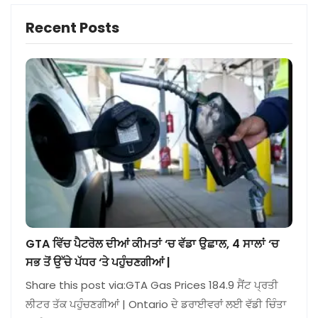
Recent Posts
GTA ਵਿੱਚ ਪੈਟਰੋਲ ਦੀਆਂ ਕੀਮਤਾਂ ‘ਚ ਵੱਡਾ ਉਛਾਲ, 4 ਸਾਲਾਂ ‘ਚ
ਸਭ ਤੋਂ ਉੱਚੇ ਪੱਧਰ ‘ਤੇ ਪਹੁੰਚਣਗੀਆਂ |
Share this post via:GTA Gas Prices 184.9 ਸੈਂਟ ਪ੍ਰਤੀ
ਲੀਟਰ ਤੱਕ ਪਹੁੰਚਣਗੀਆਂ | Ontario ਦੇ ਡਰਾਈਵਰਾਂ ਲਈ ਵੱਡੀ ਚਿੰਤਾ