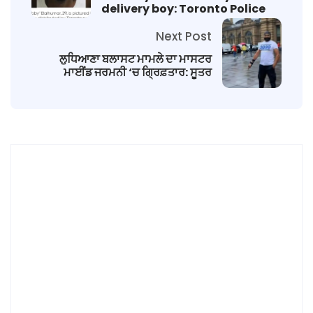
delivery boy: Toronto Police
Next Post
ਲੁਧਿਆਣਾ ਬਲਾਸਟ ਮਾਮਲੇ ਦਾ ਮਾਸਟਰ
ਮਾਈਂਡ ਜਰਮਨੀ ‘ਚ ਗ੍ਰਿਫ਼ਤਾਰ: ਸੂਤਰ