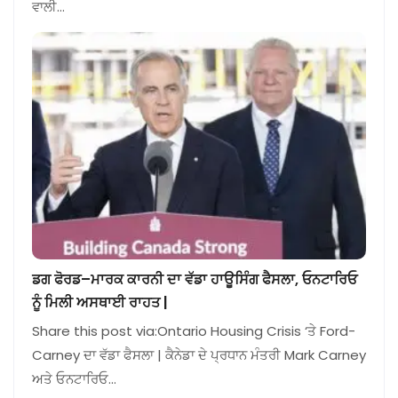
ਵਾਲੀ…
ਡਗ ਫੋਰਡ–ਮਾਰਕ ਕਾਰਨੀ ਦਾ ਵੱਡਾ ਹਾਊਸਿੰਗ ਫੈਸਲਾ, ਓਨਟਾਰਿਓ
ਨੂੰ ਮਿਲੀ ਅਸਥਾਈ ਰਾਹਤ |
Share this post via:Ontario Housing Crisis ‘ਤੇ Ford-
Carney ਦਾ ਵੱਡਾ ਫੈਸਲਾ | ਕੈਨੇਡਾ ਦੇ ਪ੍ਰਧਾਨ ਮੰਤਰੀ Mark Carney
ਅਤੇ ਓਨਟਾਰਿਓ…