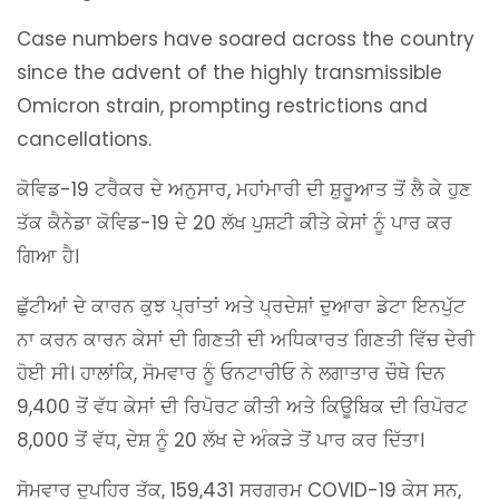
Case numbers have soared across the country
since the advent of the highly transmissible
Omicron strain, prompting restrictions and
cancellations.
ਕੋਵਿਡ-19 ਟਰੈਕਰ ਦੇ ਅਨੁਸਾਰ, ਮਹਾਂਮਾਰੀ ਦੀ ਸ਼ੁਰੂਆਤ ਤੋਂ ਲੈ ਕੇ ਹੁਣ
ਤੱਕ ਕੈਨੇਡਾ ਕੋਵਿਡ-19 ਦੇ 20 ਲੱਖ ਪੁਸ਼ਟੀ ਕੀਤੇ ਕੇਸਾਂ ਨੂੰ ਪਾਰ ਕਰ
ਗਿਆ ਹੈ।
ਛੁੱਟੀਆਂ ਦੇ ਕਾਰਨ ਕੁਝ ਪ੍ਰਾਂਤਾਂ ਅਤੇ ਪ੍ਰਦੇਸ਼ਾਂ ਦੁਆਰਾ ਡੇਟਾ ਇਨਪੁੱਟ
ਨਾ ਕਰਨ ਕਾਰਨ ਕੇਸਾਂ ਦੀ ਗਿਣਤੀ ਦੀ ਅਧਿਕਾਰਤ ਗਿਣਤੀ ਵਿੱਚ ਦੇਰੀ
ਹੋਈ ਸੀ। ਹਾਲਾਂਕਿ, ਸੋਮਵਾਰ ਨੂੰ ਓਨਟਾਰੀਓ ਨੇ ਲਗਾਤਾਰ ਚੌਥੇ ਦਿਨ
9,400 ਤੋਂ ਵੱਧ ਕੇਸਾਂ ਦੀ ਰਿਪੋਰਟ ਕੀਤੀ ਅਤੇ ਕਿਊਬਿਕ ਦੀ ਰਿਪੋਰਟ
8,000 ਤੋਂ ਵੱਧ, ਦੇਸ਼ ਨੂੰ 20 ਲੱਖ ਦੇ ਅੰਕੜੇ ਤੋਂ ਪਾਰ ਕਰ ਦਿੱਤਾ।
ਸੋਮਵਾਰ ਦੁਪਹਿਰ ਤੱਕ, 159,431 ਸਰਗਰਮ COVID-19 ਕੇਸ ਸਨ,