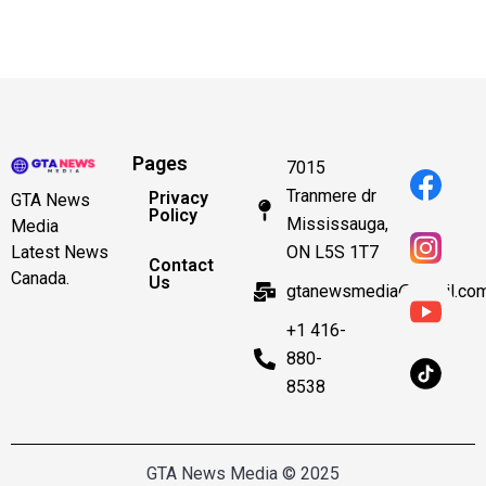
Pages
7015
Tranmere dr
Privacy
GTA News
Policy
Mississauga,
Media
ON L5S 1T7
Latest News
Contact
Canada.
Us
gtanewsmedia@gmail.co
+1 416-
880-
8538
GTA News Media © 2025