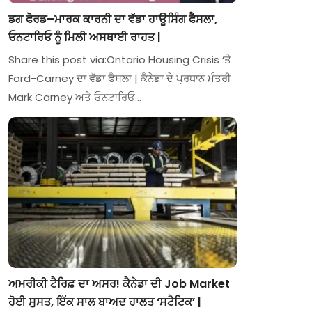
ਡਗ ਫੋਰਡ–ਮਾਰਕ ਕਾਰਨੀ ਦਾ ਵੱਡਾ ਹਾਊਸਿੰਗ ਫੈਸਲਾ,
ਓਨਟਾਰਿਓ ਨੂੰ ਮਿਲੀ ਅਸਥਾਈ ਰਾਹਤ |
Share this post via:Ontario Housing Crisis ‘ਤੇ
Ford-Carney ਦਾ ਵੱਡਾ ਫੈਸਲਾ | ਕੈਨੇਡਾ ਦੇ ਪ੍ਰਧਾਨ ਮੰਤਰੀ
Mark Carney ਅਤੇ ਓਨਟਾਰਿਓ…
ਅਮਰੀਕੀ ਟੈਰਿਫ਼ ਦਾ ਅਸਰ! ਕੈਨੇਡਾ ਦੀ Job Market
ਹੋਈ ਸੁਸਤ, ਇੱਕ ਸਾਲ ਬਾਅਦ ਹਾਲਤ ‘ਸਟੈਟਿਕ’ |