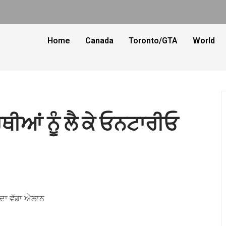
Home
Canada
Toronto/GTA
World
ਆਂ ਨੂੰ ਲੈ ਕੇ ਓਨਟਾਰੀਓ