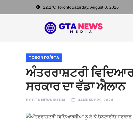
22.1°C Toronto
Saturday, August 8, 2026
TORONTO/GTA
ਅੰਤਰਰਾਸ਼ਟਰੀ ਵਿਦਿਆਰਥੀ
ਸਰਕਾਰ ਦਾ ਵੱਡਾ ਐਲਾਨ
BY
GTA NEWS MEDIA
JANUARY 29, 2024