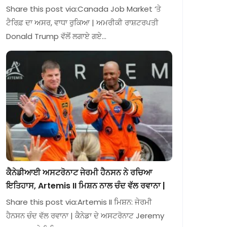
Share this post via:Canada Job Market ‘ਤੇ
ਟੈਰਿਫ਼ ਦਾ ਅਸਰ, ਵਾਧਾ ਰੁਕਿਆ | ਅਮਰੀਕੀ ਰਾਸ਼ਟਰਪਤੀ
Donald Trump ਵੱਲੋਂ ਲਗਾਏ ਗਏ…
ਕੈਨੇਡੀਆਈ ਅਸਟਰੋਨਾਟ ਜੇਰਮੀ ਹੈਨਸਨ ਨੇ ਰਚਿਆ
ਇਤਿਹਾਸ, Artemis II ਮਿਸ਼ਨ ਨਾਲ ਚੰਦ ਵੱਲ ਰਵਾਨਾ |
Share this post via:Artemis II ਮਿਸ਼ਨ: ਜੇਰਮੀ
ਹੈਨਸਨ ਚੰਦ ਵੱਲ ਰਵਾਨਾ | ਕੈਨੇਡਾ ਦੇ ਅਸਟਰੋਨਾਟ Jeremy