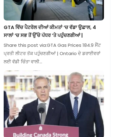
GTA ਵਿੱਚ ਪੈਟਰੋਲ ਦੀਆਂ ਕੀਮਤਾਂ ‘ਚ ਵੱਡਾ ਉਛਾਲ, 4
ਸਾਲਾਂ ‘ਚ ਸਭ ਤੋਂ ਉੱਚੇ ਪੱਧਰ ‘ਤੇ ਪਹੁੰਚਣਗੀਆਂ |
Share this post via:GTA Gas Prices 184.9 ਸੈਂਟ
ਪ੍ਰਤੀ ਲੀਟਰ ਤੱਕ ਪਹੁੰਚਣਗੀਆਂ | Ontario ਦੇ ਡਰਾਈਵਰਾਂ
ਲਈ ਵੱਡੀ ਚਿੰਤਾ ਵਾਲੀ…