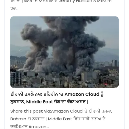
ਰਵਾਨਾ | ਕੈਨੇਡਾ ਦੇ ਅਸਟਰੋਨਾਟ Jeremy Hansen ਨੇ ਇਤਿਹਾਸ
ਰਚ…
ਈਰਾਨੀ ਹਮਲੇ ਨਾਲ ਬਹਿਰੀਨ ‘ਚ Amazon Cloud ਨੂੰ
ਨੁਕਸਾਨ, Middle East ਜੰਗ ਦਾ ਵੱਡਾ ਅਸਰ |
Share this post via:Amazon Cloud ‘ਤੇ ਈਰਾਨੀ ਹਮਲਾ,
Bahrain ‘ਚ ਨੁਕਸਾਨ | Middle East ਵਿੱਚ ਜਾਰੀ ਤਣਾਅ ਦੇ
ਦਰਮਿਆਨ Amazon…