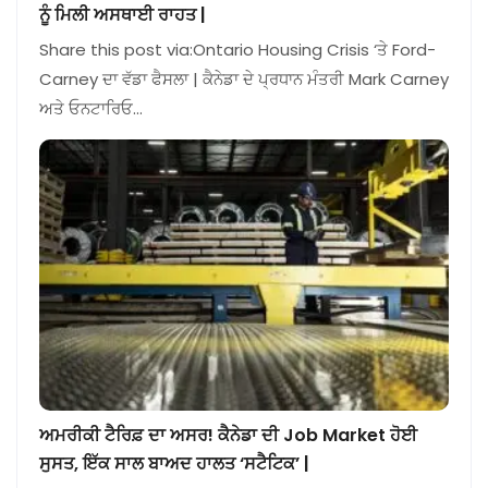
ਨੂੰ ਮਿਲੀ ਅਸਥਾਈ ਰਾਹਤ |
Share this post via:Ontario Housing Crisis ‘ਤੇ Ford-
Carney ਦਾ ਵੱਡਾ ਫੈਸਲਾ | ਕੈਨੇਡਾ ਦੇ ਪ੍ਰਧਾਨ ਮੰਤਰੀ Mark Carney
ਅਤੇ ਓਨਟਾਰਿਓ…
ਅਮਰੀਕੀ ਟੈਰਿਫ਼ ਦਾ ਅਸਰ! ਕੈਨੇਡਾ ਦੀ Job Market ਹੋਈ
ਸੁਸਤ, ਇੱਕ ਸਾਲ ਬਾਅਦ ਹਾਲਤ ‘ਸਟੈਟਿਕ’ |