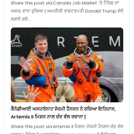
Share this post via:Canada Job Market ‘ਤੇ ਟੈਰਿਫ਼ ਦਾ
ਅਸਰ, ਵਾਧਾ ਰੁਕਿਆ | ਅਮਰੀਕੀ ਰਾਸ਼ਟਰਪਤੀ Donald Trump ਵੱਲੋਂ
ਲਗਾਏ ਗਏ…
ਕੈਨੇਡੀਆਈ ਅਸਟਰੋਨਾਟ ਜੇਰਮੀ ਹੈਨਸਨ ਨੇ ਰਚਿਆ ਇਤਿਹਾਸ,
Artemis II ਮਿਸ਼ਨ ਨਾਲ ਚੰਦ ਵੱਲ ਰਵਾਨਾ |
Share this post via:Artemis II ਮਿਸ਼ਨ: ਜੇਰਮੀ ਹੈਨਸਨ ਚੰਦ ਵੱਲ