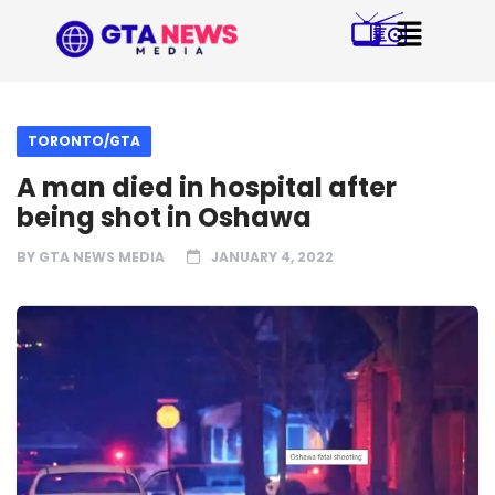
TORONTO/GTA
A man died in hospital after
being shot in Oshawa
BY
GTA NEWS MEDIA
JANUARY 4, 2022