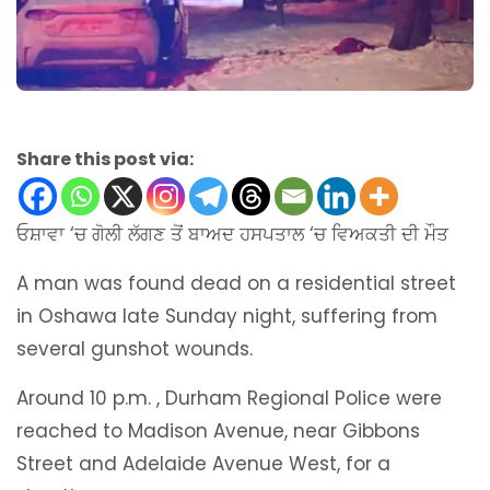
Share this post via:
ਓਸ਼ਾਵਾ ‘ਚ ਗੋਲੀ ਲੱਗਣ ਤੋਂ ਬਾਅਦ ਹਸਪਤਾਲ ‘ਚ ਵਿਅਕਤੀ ਦੀ ਮੌਤ
A man was found dead on a residential street
in Oshawa late Sunday night, suffering from
several gunshot wounds.
Around 10 p.m. , Durham Regional Police were
reached to Madison Avenue, near Gibbons
Street and Adelaide Avenue West, for a