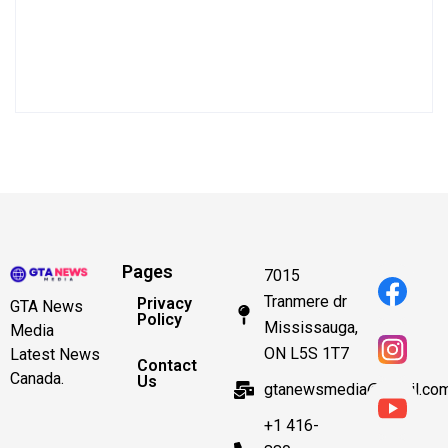
Pages
7015
Tranmere dr
Privacy
GTA News
Policy
Mississauga,
Media
ON L5S 1T7
Latest News
Contact
Canada.
Us
gtanewsmedia@gmail.co
+1 416-