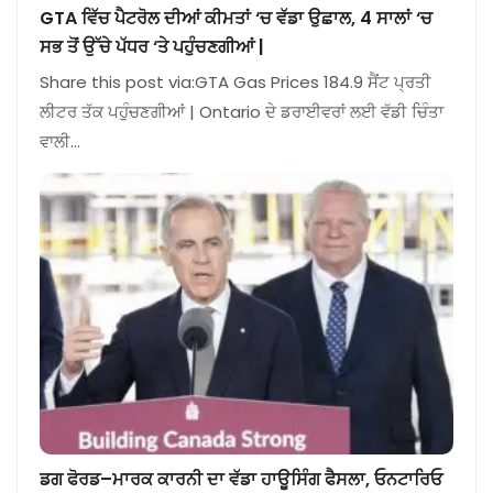
GTA ਵਿੱਚ ਪੈਟਰੋਲ ਦੀਆਂ ਕੀਮਤਾਂ ‘ਚ ਵੱਡਾ ਉਛਾਲ, 4 ਸਾਲਾਂ ‘ਚ
ਸਭ ਤੋਂ ਉੱਚੇ ਪੱਧਰ ‘ਤੇ ਪਹੁੰਚਣਗੀਆਂ |
Share this post via:GTA Gas Prices 184.9 ਸੈਂਟ ਪ੍ਰਤੀ
ਲੀਟਰ ਤੱਕ ਪਹੁੰਚਣਗੀਆਂ | Ontario ਦੇ ਡਰਾਈਵਰਾਂ ਲਈ ਵੱਡੀ ਚਿੰਤਾ
ਵਾਲੀ…
ਡਗ ਫੋਰਡ–ਮਾਰਕ ਕਾਰਨੀ ਦਾ ਵੱਡਾ ਹਾਊਸਿੰਗ ਫੈਸਲਾ, ਓਨਟਾਰਿਓ