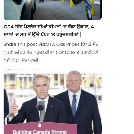
GTA ਵਿੱਚ ਪੈਟਰੋਲ ਦੀਆਂ ਕੀਮਤਾਂ ‘ਚ ਵੱਡਾ ਉਛਾਲ, 4
ਸਾਲਾਂ ‘ਚ ਸਭ ਤੋਂ ਉੱਚੇ ਪੱਧਰ ‘ਤੇ ਪਹੁੰਚਣਗੀਆਂ |
Share this post via:GTA Gas Prices 184.9 ਸੈਂਟ
ਪ੍ਰਤੀ ਲੀਟਰ ਤੱਕ ਪਹੁੰਚਣਗੀਆਂ | Ontario ਦੇ ਡਰਾਈਵਰਾਂ
ਲਈ ਵੱਡੀ ਚਿੰਤਾ ਵਾਲੀ…