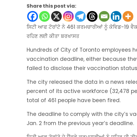
Share this post via:
ਸਿਟੀ ਆਫ ਟੋਰਾਂਟੋ ਨੇ 461 ਕਰਮਚਾਰੀਆਂ ਨੂੰ ਕੋਵਿਡ-19 
ਰਹਿਣ ਲਈ ਕੀਤਾ ਬਰਖਾਸਤ
Hundreds of City of Toronto employees have
vaccination deadline, either because the
failed to disclose their vaccination statu
The city released the data in a news rel
percent of its active workforce (32,478 
total of 461 people have been fired.
The deadline to comply with the city’s v
Jan. 2 from the previous year’s deadline.