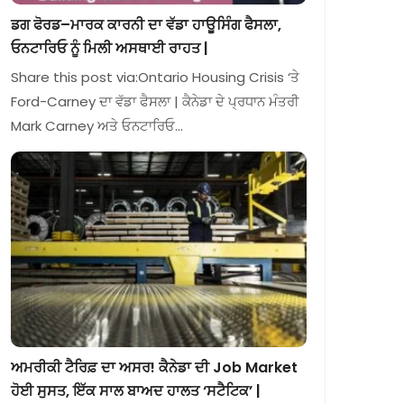
ਡਗ ਫੋਰਡ–ਮਾਰਕ ਕਾਰਨੀ ਦਾ ਵੱਡਾ ਹਾਊਸਿੰਗ ਫੈਸਲਾ,
ਓਨਟਾਰਿਓ ਨੂੰ ਮਿਲੀ ਅਸਥਾਈ ਰਾਹਤ |
Share this post via:Ontario Housing Crisis ‘ਤੇ
Ford-Carney ਦਾ ਵੱਡਾ ਫੈਸਲਾ | ਕੈਨੇਡਾ ਦੇ ਪ੍ਰਧਾਨ ਮੰਤਰੀ
Mark Carney ਅਤੇ ਓਨਟਾਰਿਓ…
ਅਮਰੀਕੀ ਟੈਰਿਫ਼ ਦਾ ਅਸਰ! ਕੈਨੇਡਾ ਦੀ Job Market
ਹੋਈ ਸੁਸਤ, ਇੱਕ ਸਾਲ ਬਾਅਦ ਹਾਲਤ ‘ਸਟੈਟਿਕ’ |