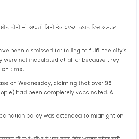
ਵੈਕਸੀਨ ਨੀਤੀ ਦੀ ਆਖਰੀ ਮਿਤੀ ਤੱਕ ਪਾਲਣਾ ਕਰਨ ਵਿੱਚ ਅਸਫਲ
 been dismissed for failing to fulfil the city’s
y were not inoculated at all or because they
s on time.
ease on Wednesday, claiming that over 98
people) had been completely vaccinated. A
accination policy was extended to midnight on