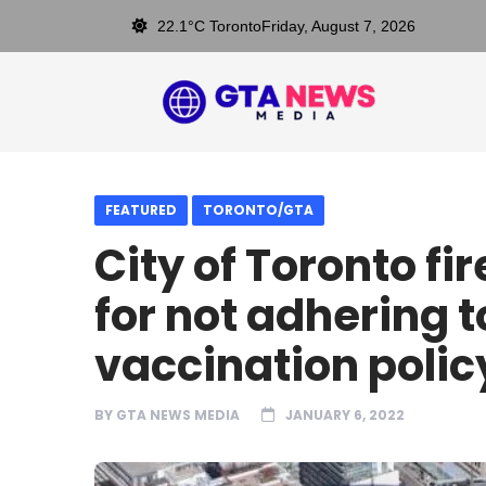
22.1°C Toronto
Friday, August 7, 2026
FEATURED
TORONTO/GTA
City of Toronto f
for not adhering 
vaccination polic
BY
GTA NEWS MEDIA
JANUARY 6, 2022