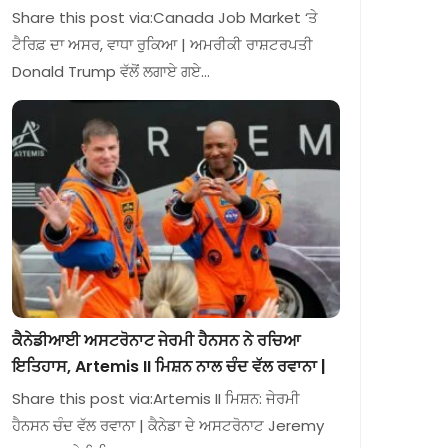
Share this post via:Canada Job Market ‘ਤੇ
ਟੈਰਿਫ਼ ਦਾ ਅਸਰ, ਵਾਧਾ ਰੁਕਿਆ | ਅਮਰੀਕੀ ਰਾਸ਼ਟਰਪਤੀ
Donald Trump ਵੱਲੋਂ ਲਗਾਏ ਗਏ…
ਕੈਨੇਡੀਆਈ ਅਸਟਰੋਨਾਟ ਜੇਰਮੀ ਹੈਨਸਨ ਨੇ ਰਚਿਆ
ਇਤਿਹਾਸ, Artemis II ਮਿਸ਼ਨ ਨਾਲ ਚੰਦ ਵੱਲ ਰਵਾਨਾ |
Share this post via:Artemis II ਮਿਸ਼ਨ: ਜੇਰਮੀ
ਹੈਨਸਨ ਚੰਦ ਵੱਲ ਰਵਾਨਾ | ਕੈਨੇਡਾ ਦੇ ਅਸਟਰੋਨਾਟ Jeremy