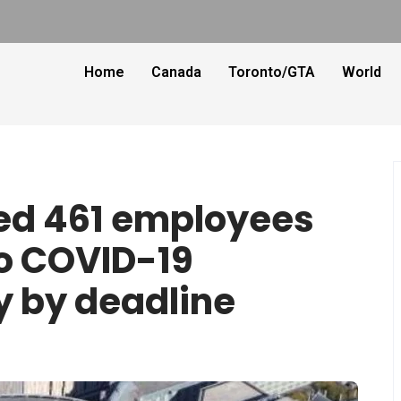
Home
Canada
Toronto/GTA
World
ired 461 employees
to COVID-19
y by deadline