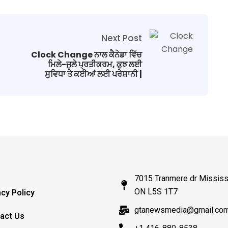
Next Post
Clock Change ਨਾਲ ਕੈਨੇਡਾ ਵਿੱਚ
ਮਿਲੇ-ਜੁਲੇ ਪ੍ਰਤੀਕਰਮ, ਕੁਝ ਲਈ
ਸੁਵਿਧਾ ਤੇ ਕਈਆਂ ਲਈ ਪਰੇਸ਼ਾਨੀ |
7015 Tranmere dr Mississ
ON L5S 1T7
acy Policy
gtanewsmedia@gmail.co
act Us