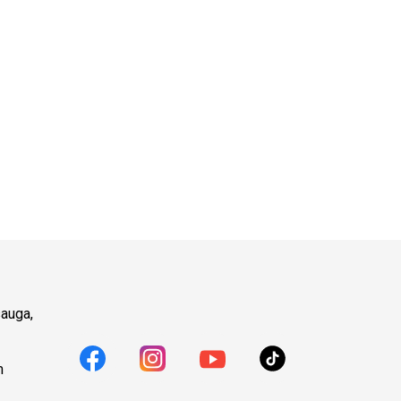
auga,
m