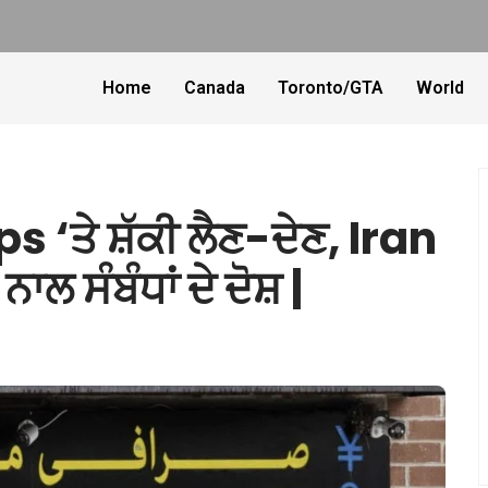
Home
Canada
Toronto/GTA
World
s ‘ਤੇ ਸ਼ੱਕੀ ਲੈਣ-ਦੇਣ, Iran
ਨਾਲ ਸੰਬੰਧਾਂ ਦੇ ਦੋਸ਼ |