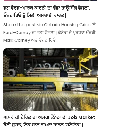
ਡਗ ਫੋਰਡ–ਮਾਰਕ ਕਾਰਨੀ ਦਾ ਵੱਡਾ ਹਾਊਸਿੰਗ ਫੈਸਲਾ,
ਓਨਟਾਰਿਓ ਨੂੰ ਮਿਲੀ ਅਸਥਾਈ ਰਾਹਤ |
Share this post via:Ontario Housing Crisis ‘ਤੇ
Ford-Carney ਦਾ ਵੱਡਾ ਫੈਸਲਾ | ਕੈਨੇਡਾ ਦੇ ਪ੍ਰਧਾਨ ਮੰਤਰੀ
Mark Carney ਅਤੇ ਓਨਟਾਰਿਓ…
ਅਮਰੀਕੀ ਟੈਰਿਫ਼ ਦਾ ਅਸਰ! ਕੈਨੇਡਾ ਦੀ Job Market
ਹੋਈ ਸੁਸਤ, ਇੱਕ ਸਾਲ ਬਾਅਦ ਹਾਲਤ ‘ਸਟੈਟਿਕ’ |