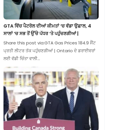
GTA ਵਿੱਚ ਪੈਟਰੋਲ ਦੀਆਂ ਕੀਮਤਾਂ ‘ਚ ਵੱਡਾ ਉਛਾਲ, 4
ਸਾਲਾਂ ‘ਚ ਸਭ ਤੋਂ ਉੱਚੇ ਪੱਧਰ ‘ਤੇ ਪਹੁੰਚਣਗੀਆਂ |
Share this post via:GTA Gas Prices 184.9 ਸੈਂਟ
ਪ੍ਰਤੀ ਲੀਟਰ ਤੱਕ ਪਹੁੰਚਣਗੀਆਂ | Ontario ਦੇ ਡਰਾਈਵਰਾਂ
ਲਈ ਵੱਡੀ ਚਿੰਤਾ ਵਾਲੀ…