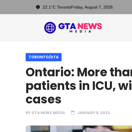
22.1°C Toronto
Friday, August 7, 2026
TORONTO/GTA
Ontario: More th
patients in ICU, w
cases
BY
GTA NEWS MEDIA
JANUARY 8, 2022