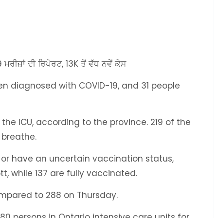
ਜ਼ਾਂ ਦੀ ਰਿਪੋਰਟ, 13K ਤੋਂ ਵੱਧ ਨਵੇਂ ਕੇਸ
en diagnosed with COVID-19, and 31 people
 the ICU, according to the province. 219 of the
 breathe.
 or have an uncertain vaccination status,
tt, while 137 are fully vaccinated.
ompared to 288 on Thursday.
0 persons in Ontario intensive care units for