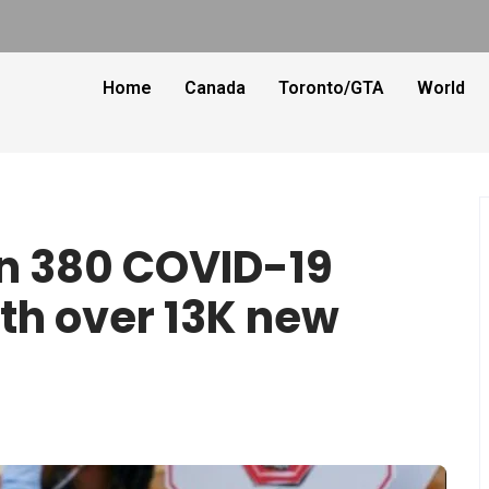
Home
Canada
Toronto/GTA
World
an 380 COVID-19
ith over 13K new