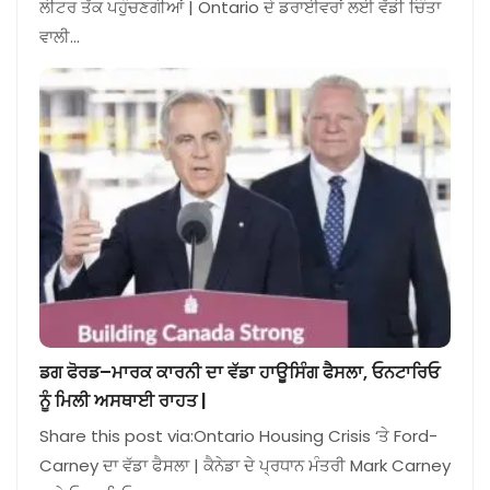
ਲੀਟਰ ਤੱਕ ਪਹੁੰਚਣਗੀਆਂ | Ontario ਦੇ ਡਰਾਈਵਰਾਂ ਲਈ ਵੱਡੀ ਚਿੰਤਾ
ਵਾਲੀ…
ਡਗ ਫੋਰਡ–ਮਾਰਕ ਕਾਰਨੀ ਦਾ ਵੱਡਾ ਹਾਊਸਿੰਗ ਫੈਸਲਾ, ਓਨਟਾਰਿਓ
ਨੂੰ ਮਿਲੀ ਅਸਥਾਈ ਰਾਹਤ |
Share this post via:Ontario Housing Crisis ‘ਤੇ Ford-
Carney ਦਾ ਵੱਡਾ ਫੈਸਲਾ | ਕੈਨੇਡਾ ਦੇ ਪ੍ਰਧਾਨ ਮੰਤਰੀ Mark Carney