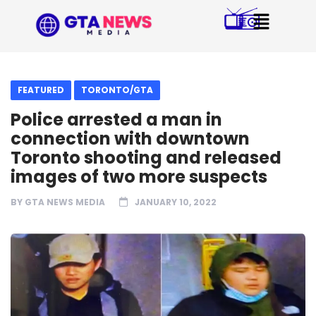
FEATURED
TORONTO/GTA
Police arrested a man in
connection with downtown
Toronto shooting and released
images of two more suspects
BY
GTA NEWS MEDIA
JANUARY 10, 2022