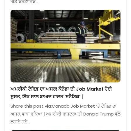
ਅਤੇ ਓਨਟਾਰਿਓ…
ਅਮਰੀਕੀ ਟੈਰਿਫ਼ ਦਾ ਅਸਰ! ਕੈਨੇਡਾ ਦੀ Job Market ਹੋਈ
ਸੁਸਤ, ਇੱਕ ਸਾਲ ਬਾਅਦ ਹਾਲਤ ‘ਸਟੈਟਿਕ’ |
Share this post via:Canada Job Market ‘ਤੇ ਟੈਰਿਫ਼ ਦਾ
ਅਸਰ, ਵਾਧਾ ਰੁਕਿਆ | ਅਮਰੀਕੀ ਰਾਸ਼ਟਰਪਤੀ Donald Trump ਵੱਲੋਂ
ਲਗਾਏ ਗਏ…