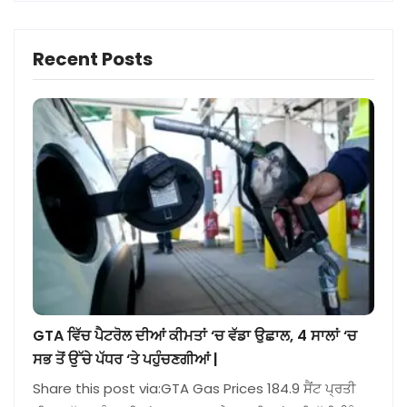
Recent Posts
GTA ਵਿੱਚ ਪੈਟਰੋਲ ਦੀਆਂ ਕੀਮਤਾਂ ‘ਚ ਵੱਡਾ ਉਛਾਲ, 4 ਸਾਲਾਂ ‘ਚ
ਸਭ ਤੋਂ ਉੱਚੇ ਪੱਧਰ ‘ਤੇ ਪਹੁੰਚਣਗੀਆਂ |
Share this post via:GTA Gas Prices 184.9 ਸੈਂਟ ਪ੍ਰਤੀ