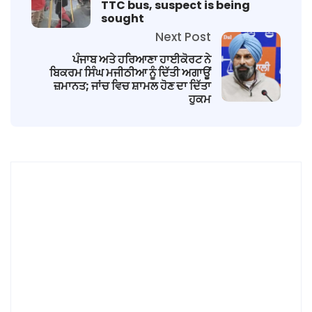
TTC bus, suspect is being
sought
Next Post
ਪੰਜਾਬ ਅਤੇ ਹਰਿਆਣਾ ਹਾਈਕੋਰਟ ਨੇ
ਬਿਕਰਮ ਸਿੰਘ ਮਜੀਠੀਆ ਨੂੰ ਦਿੱਤੀ ਅਗਾਊਂ
ਜ਼ਮਾਨਤ; ਜਾਂਚ ਵਿਚ ਸ਼ਾਮਲ ਹੋਣ ਦਾ ਦਿੱਤਾ
ਹੁਕਮ