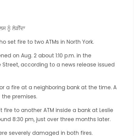
 ਨੂੰ ਲੋੜੀਂਦਾ
o set fire to two ATMs in North York.
ned on Aug. 2 about 1:10 p.m. in the
Street, according to a news release issued
r a fire at a neighboring bank at the time. A
n the premises.
t fire to another ATM inside a bank at Leslie
ound 8:30 pm, just over three months later.
re severely damaged in both fires.