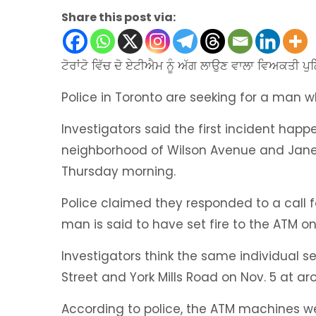
Share this post via:
ਟੋਰਾਂਟੋ ਵਿੱਚ ਦੋ ਏਟੀਐਮ ਨੂੰ ਅੱਗ ਲਾਉਣ ਵਾਲਾ ਵਿਅਕਤੀ ਪੁਲਿਸ
Police in Toronto are seeking for a man wh
Investigators said the first incident happe
neighborhood of Wilson Avenue and Jane 
Thursday morning.
Police claimed they responded to a call fo
man is said to have set fire to the ATM o
Investigators think the same individual se
Street and York Mills Road on Nov. 5 at ar
According to police, the ATM machines we