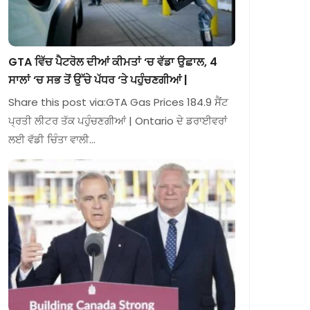
GTA ਵਿੱਚ ਪੈਟਰੋਲ ਦੀਆਂ ਕੀਮਤਾਂ ‘ਚ ਵੱਡਾ ਉਛਾਲ, 4
ਸਾਲਾਂ ‘ਚ ਸਭ ਤੋਂ ਉੱਚੇ ਪੱਧਰ ‘ਤੇ ਪਹੁੰਚਣਗੀਆਂ |
Share this post via:GTA Gas Prices 184.9 ਸੈਂਟ
ਪ੍ਰਤੀ ਲੀਟਰ ਤੱਕ ਪਹੁੰਚਣਗੀਆਂ | Ontario ਦੇ ਡਰਾਈਵਰਾਂ
ਲਈ ਵੱਡੀ ਚਿੰਤਾ ਵਾਲੀ…