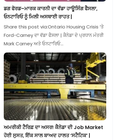
ਡਗ ਫੋਰਡ–ਮਾਰਕ ਕਾਰਨੀ ਦਾ ਵੱਡਾ ਹਾਊਸਿੰਗ ਫੈਸਲਾ,
ਓਨਟਾਰਿਓ ਨੂੰ ਮਿਲੀ ਅਸਥਾਈ ਰਾਹਤ |
Share this post via:Ontario Housing Crisis ‘ਤੇ
Ford-Carney ਦਾ ਵੱਡਾ ਫੈਸਲਾ | ਕੈਨੇਡਾ ਦੇ ਪ੍ਰਧਾਨ ਮੰਤਰੀ
Mark Carney ਅਤੇ ਓਨਟਾਰਿਓ…
ਅਮਰੀਕੀ ਟੈਰਿਫ਼ ਦਾ ਅਸਰ! ਕੈਨੇਡਾ ਦੀ Job Market
ਹੋਈ ਸੁਸਤ, ਇੱਕ ਸਾਲ ਬਾਅਦ ਹਾਲਤ ‘ਸਟੈਟਿਕ’ |