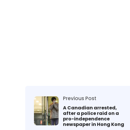
Previous Post
A Canadian arrested,
after a police raid on a
pro-independence
newspaper in Hong Kong