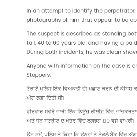
In an attempt to identify the perpetrator,
photographs of him that appear to be o
The suspect is described as standing betw
tall, 40 to 60 years old, and having a bal
During both incidents, he was clean sha
Anyone with information on the case is e
Stoppers.
ਟੋਰਾਂਟੋ ਪੁਲਿਸ ਇੱਕ ਵਿਅਕਤੀ ਦੀ ਪਛਾਣ ਕਰਨ ਦੀ ਕੋਸ਼ਿਸ਼ ਕ
ਅੱਗ ਲਗਾ ਦਿੱਤੀ ਸੀ।
ਵੀਰਵਾਰ ਸਵੇਰੇ ਜਾਰੀ ਇੱਕ ਨਿਊਜ਼ ਰੀਲੀਜ਼ ਵਿੱਚ, ਜਾਂਚਕਰ
ਅਤੇ ਜੇਨ ਸਟਰੀਟ ਦੇ ਖੇਤਰ ਵਿੱਚ ਲਗਭਗ 1:10 ਵਜੇ ਵਾਪਰੀ।
ਉਸ ਸਮੇਂ, ਪੁਲਿਸ ਨੇ ਕਿਹਾ ਕਿ ਉਨ੍ਹਾਂ ਨੇ ਨੇੜਲੇ ਬੈਂਕ ਵਿੱਚ