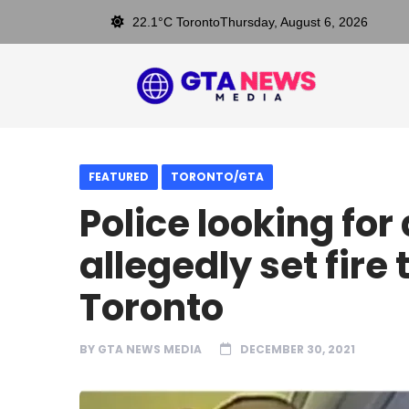
22.1°C Toronto
Thursday, August 6, 2026
FEATURED
TORONTO/GTA
Police looking fo
allegedly set fire
Toronto
BY
GTA NEWS MEDIA
DECEMBER 30, 2021