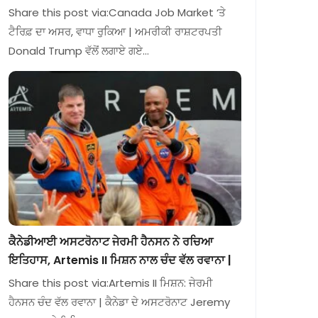
Share this post via:Canada Job Market ‘ਤੇ
ਟੈਰਿਫ਼ ਦਾ ਅਸਰ, ਵਾਧਾ ਰੁਕਿਆ | ਅਮਰੀਕੀ ਰਾਸ਼ਟਰਪਤੀ
Donald Trump ਵੱਲੋਂ ਲਗਾਏ ਗਏ…
ਕੈਨੇਡੀਆਈ ਅਸਟਰੋਨਾਟ ਜੇਰਮੀ ਹੈਨਸਨ ਨੇ ਰਚਿਆ
ਇਤਿਹਾਸ, Artemis II ਮਿਸ਼ਨ ਨਾਲ ਚੰਦ ਵੱਲ ਰਵਾਨਾ |
Share this post via:Artemis II ਮਿਸ਼ਨ: ਜੇਰਮੀ
ਹੈਨਸਨ ਚੰਦ ਵੱਲ ਰਵਾਨਾ | ਕੈਨੇਡਾ ਦੇ ਅਸਟਰੋਨਾਟ Jeremy