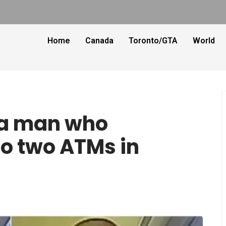
Home
Canada
Toronto/GTA
World
r a man who
 to two ATMs in