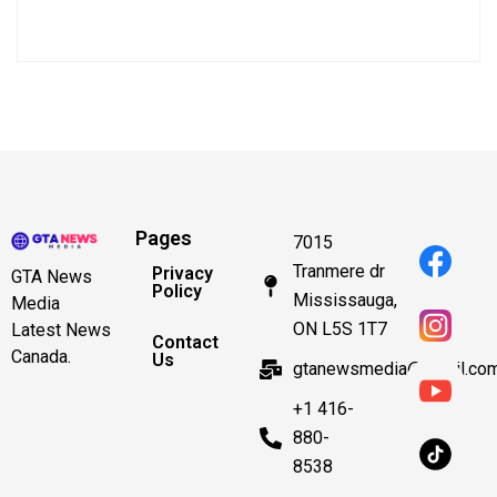
Pages
7015
Tranmere dr
Privacy
GTA News
Policy
Mississauga,
Media
ON L5S 1T7
Latest News
Contact
Canada.
Us
gtanewsmedia@gmail.co
+1 416-
880-
8538