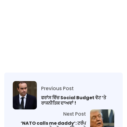
Previous Post
ਫਰਾਂਸ ਵਿੱਚ Social Budget ਵੋਟ ‘ਤੇ
ਰਾਜਨੀਤਿਕ ਦਾਅਵਾਂ !
Next Post
‘NATO calls me daddy’: ਟਰੰਪ