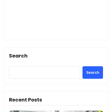
Search
Search
Recent Posts