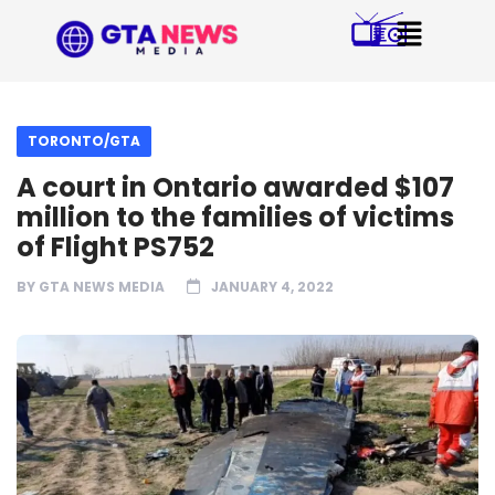
TORONTO/GTA
A court in Ontario awarded $107
million to the families of victims
of Flight PS752
BY
GTA NEWS MEDIA
JANUARY 4, 2022