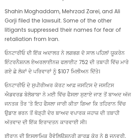
Shahin Moghaddam, Mehrzad Zarei, and Ali
Gorji filed the lawsuit. Some of the other
litigants suppressed their names for fear of
retaliation from Iran.
ਓਨਟਾਰੀਓ ਦੀ ਇੱਕ ਅਦਾਲਤ ਨੇ ਲਗਭਗ ਦੋ ਸਾਲ ਪਹਿਲਾਂ ਯੂਕਰੇਨ
ਇੰਟਰਨੈਸ਼ਨਲ ਏਅਰਲਾਈਨਜ਼ ਫਲਾਈਟ 752 ਦੀ ਤਬਾਹੀ ਵਿੱਚ ਮਾਰੇ
ਗਏ ਛੇ ਲੋਕਾਂ ਦੇ ਪਰਿਵਾਰਾਂ ਨੂੰ $107 ਮਿਲੀਅਨ ਦਿੱਤੇ।
ਓਨਟਾਰੀਓ ਦੇ ਸੁਪੀਰੀਅਰ ਕੋਰਟ ਆਫ਼ ਜਸਟਿਸ ਦੇ ਜਸਟਿਸ
ਐਡਵਰਡ ਬੇਲੋਬਾਬਾ ਨੇ ਮਈ ਵਿੱਚ ਫੈਸਲਾ ਸੁਣਾਏ ਜਾਣ ਤੋਂ ਬਾਅਦ ਅੱਜ
ਜਨਤਕ ਤੌਰ ‘ਤੇ ਇਹ ਫੈਸਲਾ ਜਾਰੀ ਕੀਤਾ ਗਿਆ ਕਿ ਤਹਿਰਾਨ ਵਿੱਚ
ਉਡਾਣ ਭਰਨ ਤੋਂ ਥੋੜ੍ਹੀ ਦੇਰ ਬਾਅਦ ਵਪਾਰਕ ਜਹਾਜ਼ ਦੀ ਤਬਾਹੀ
ਅੱਤਵਾਦ ਦੀ ਇੱਕ ਇਰਾਦਤਨ ਕਾਰਵਾਈ ਸੀ।
ਈਰਾਨ ਦੀ ਇਸਲਾਮਿਕ ਰੈਵੋਲਿਊਸ਼ਨਰੀ ਗਾਰਡ ਕੋਰ ਨੇ 8 ਜਨਵਰੀ,