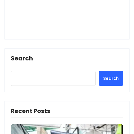
Search
Search
Recent Posts