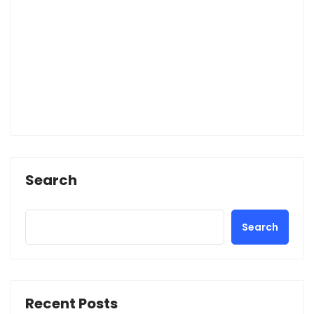
Search
Search
Recent Posts